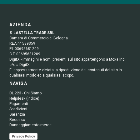
AZIENDA
© LASTELLA TRADE SRL
Camera di Commercio di Bologna
REA n° 539359
P.I. 03695681209
C.F. 03695681209
DigitX - Immagini e nomi presenti sul sito appartengono a Moxa Inc.
e/o a DigitX
E' espressamente vietata la riproduzione dei contenuti del sito in
qualsiasi modo ed a qualsiasi scopo.
NAVIGA
DL 223 - Chi Siamo
Helpdesk (indice)
Pagamenti
Spedizioni
Garanzia
Recesso
Danneggiamento merce
Privacy Policy